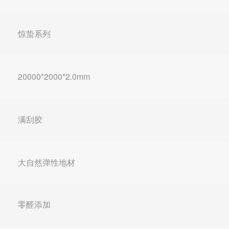
惊蛰系列
20000*2000*2.0mm
满刮胶
大自然弹性地材
零醛添加