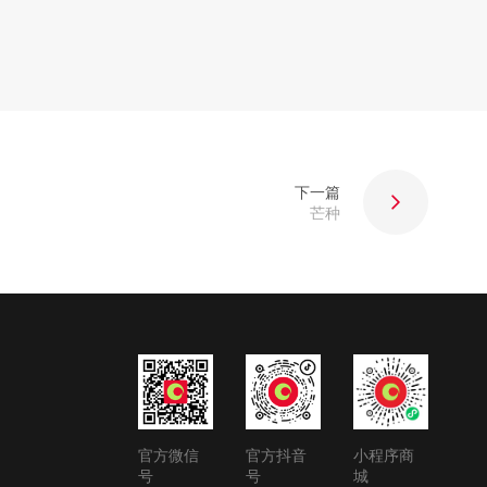
下一篇
芒种
官方微信
官方抖音
小程序商
号
号
城