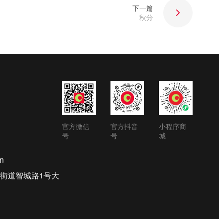
下一篇
秋分
官方微信
官方抖音
小程序商
号
号
城
n
街道智城路1号大