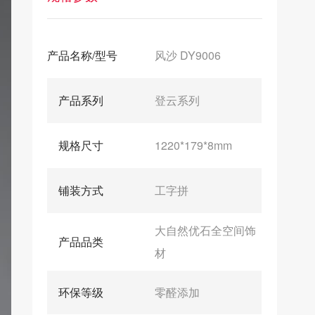
产品名称/型号
风沙 DY9006
产品系列
登云系列
规格尺寸
1220*179*8mm
铺装方式
工字拼
大自然优石全空间饰
产品品类
材
环保等级
零醛添加