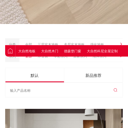
分类
全部
三层实木地板
多层实木地板
强化地板
大自然地板
大自然木门
德森堡门窗
大自然科尼全屋定制
大
Nature原装进口地板
地板配件
实木地板
系列
全部
木香居
华彩系列
宜家系列
海洋系列
优石全空间饰材
皓悦系列
致美系列
1530系列
光影系列
默认
新品推荐
轻奢系列
致尚系列
私享系列
卷材系列
远东白蜡
黑金系列
简梵系列
工程优选系列
畅享系列
轻颜系列
典藏系列
宜家系列
踢脚线
Original原创系列
Supreme至尊系列
Style风格系列
ETUDE22设计系列
纯粹系列