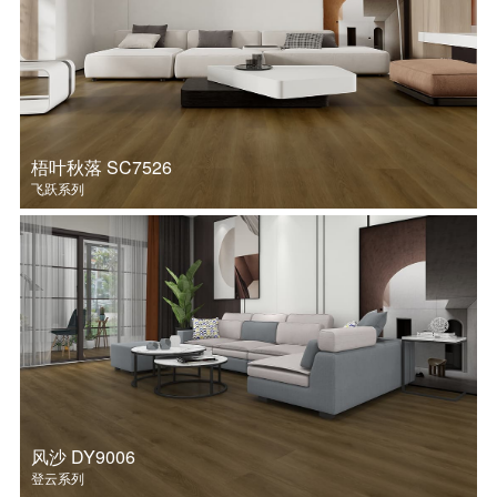
MAX系列
登云系列
飞跃系列
美仑系列
木语系列
大观系列
艺拼系列
戴昆设计系列
传承系列
经典系列
梧叶秋落 SC7526
飞跃系列
风沙 DY9006
登云系列