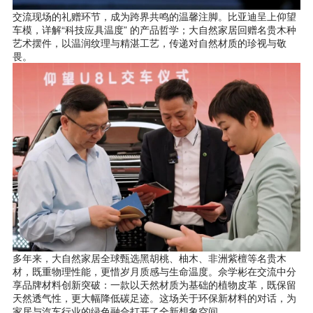
交流现场的礼赠环节，成为跨界共鸣的温馨注脚。比亚迪呈上仰望
车模，详解“科技应具温度” 的产品哲学；大自然家居回赠名贵木种
艺术摆件，以温润纹理与精湛工艺，传递对自然材质的珍视与敬
畏。
多年来，大自然家居全球甄选黑胡桃、柚木、非洲紫檀等名贵木
材，既重物理性能，更惜岁月质感与生命温度。佘学彬在交流中分
享品牌材料创新突破：一款以天然材质为基础的植物皮革，既保留
天然透气性，更大幅降低碳足迹。这场关于环保新材料的对话，为
家居与汽车行业的绿色融合打开了全新想象空间。