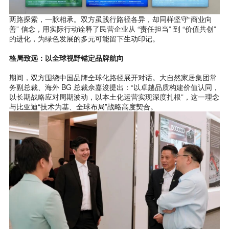
两路探索，一脉相承。双方虽践行路径各异，却同样坚守“商业向
善” 信念，用实际行动诠释了民营企业从 “责任担当” 到 “价值共创”
的进化，为绿色发展的多元可能留下生动印记。
格局致远：以全球视野锚定品牌航向
期间，双方围绕中国品牌全球化路径展开对话。大自然家居集团常
务副总裁、海外 BG 总裁佘嘉浚提出：“以卓越品质构建价值认同，
以长期战略应对周期波动，以本土化运营实现深度扎根”，这一理念
与比亚迪“技术为基、全球布局”战略高度契合。