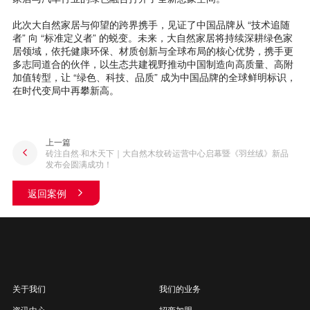
此次大自然家居与仰望的跨界携手，见证了中国品牌从 “技术追随
者” 向 “标准定义者” 的蜕变。未来，大自然家居将持续深耕绿色家
居领域，依托健康环保、材质创新与全球布局的核心优势，携手更
多志同道合的伙伴，以生态共建视野推动中国制造向高质量、高附
加值转型，让 “绿色、科技、品质” 成为中国品牌的全球鲜明标识，
在时代变局中再攀新高。
上一篇
砖注自然·和木天下｜大自然木纹砖运营中心启幕暨《羽丝绒》新品
发布会圆满成功！
返回案例
关于我们
我们的业务
资讯中心
招商加盟