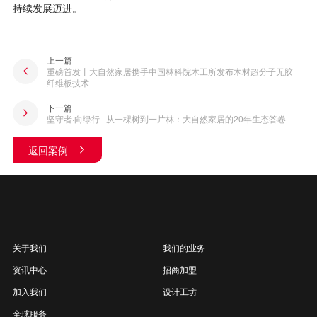
持续发展迈进。
上一篇
重磅首发丨大自然家居携手中国林科院木工所发布木材超分子无胶
纤维板技术
下一篇
坚守者·向绿行 | 从一棵树到一片林：大自然家居的20年生态答卷
返回案例
关于我们
我们的业务
资讯中心
招商加盟
加入我们
设计工坊
全球服务