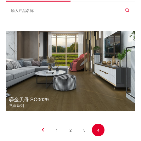
远东白蜡
黑金系列
简梵系列
工程优选系列
畅享系列
轻颜系列
典藏系列
宜家系列
踢脚线
Original原创系列
Supreme至尊系列
Style风格系列
ETUDE22设计系列
纯粹系列
MAX系列
登云系列
飞跃系列
美仑系列
木语系列
大观系列
艺拼系列
戴昆设计系列
传承系列
经典系列
鎏金贝母 SC0029
飞跃系列
1
2
3
4