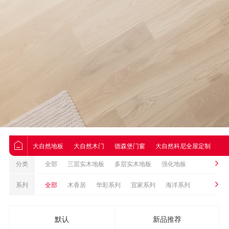
大自然地板
大自然木门
德森堡门窗
大自然科尼全屋定制
大
分类
全部
三层实木地板
多层实木地板
强化地板
Nature原装进口地板
地板配件
实木地板
系列
全部
木香居
华彩系列
宜家系列
海洋系列
优石全空间饰材
皓悦系列
致美系列
1530系列
光影系列
默认
新品推荐
轻奢系列
致尚系列
私享系列
卷材系列