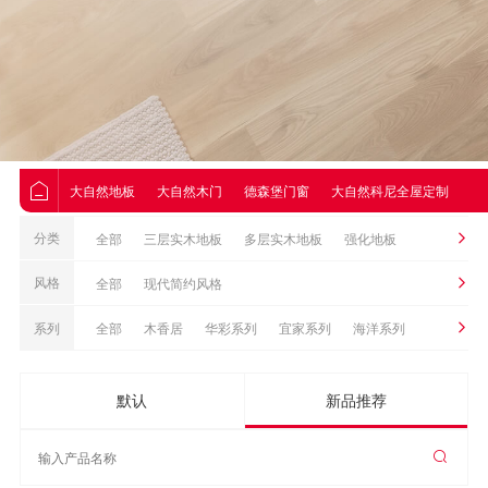
大自然地板
大自然木门
德森堡门窗
大自然科尼全屋定制
大
分类
全部
三层实木地板
多层实木地板
强化地板
Nature原装进口地板
地板配件
实木地板
风格
全部
现代简约风格
优石全空间饰材
系列
全部
木香居
华彩系列
宜家系列
海洋系列
皓悦系列
致美系列
1530系列
光影系列
默认
新品推荐
轻奢系列
致尚系列
私享系列
卷材系列
远东白蜡
黑金系列
简梵系列
工程优选系列