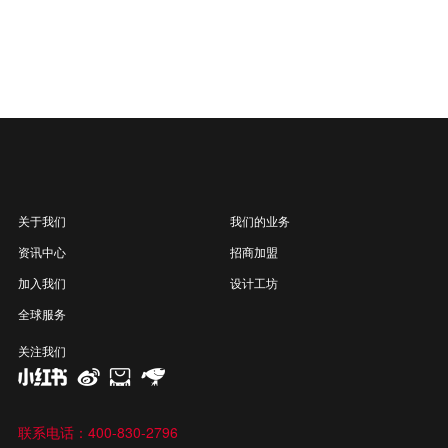
畅享系列
轻颜系列
典藏系列
宜家系列
踢脚线
Original原创系列
Supreme至尊系列
Style风格系列
ETUDE22设计系列
纯粹系列
MAX系列
登云系列
飞跃系列
美仑系列
木语系列
大观系列
艺拼系列
戴昆设计系列
传承系列
经典系列
关于我们
我们的业务
资讯中心
招商加盟
加入我们
设计工坊
全球服务
关注我们
联系电话：400-830-2796